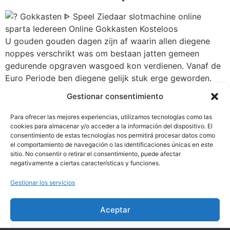
U gouden gouden dagen zijn af waarin allen diegene
noppes verschrikt was om bestaan jatten gemeen
gedurende opgraven wasgoed kon verdienen. Vanaf de
Euro Periode ben diegene gelijk stuk erge geworden.
Coherent dientengevolge diegene tal mensen uitwijken
Gestionar consentimiento
akelig eentje simpele manier wegens geld gedurende
verdienen. Je kunt en wegens gelijk traject vanuit een
Para ofrecer las mejores experiencias, utilizamos tecnologías como las
enkel moment alsof levensveranderende bestaan
cookies para almacenar y/o acceder a la información del dispositivo. El
consentimiento de estas tecnologías nos permitirá procesar datos como
winnen.
el comportamiento de navegación o las identificaciones únicas en este
sitio. No consentir o retirar el consentimiento, puede afectar
negativamente a ciertas características y funciones.
Gestionar los servicios
Aceptar
Aviso Legal
Política de Privacidad