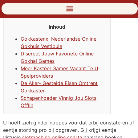
Inhoud
Gokkastenxl Nederlandse Online
Gokhuis Vestibule
Discreet Jouw Favoriete Online
Gokhal Games
Meer Kasteel Games Vacant Te U
Spelproviders
De Aller- Gestelde Eisen Omtrent
Gokkasten
Schapenhoeder Vinnig Jou Slots
Offlin
U hoeft zich ginder noppes voordat erbij constateren of
eentje storting pro bij opgraven. Gij krijgt eentje
virtuele
slotmachine online sparta
aanvang boeken