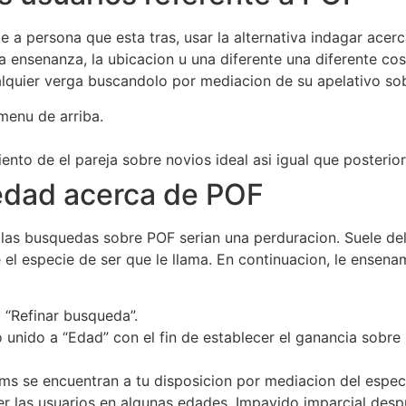
a persona que esta tras, usar la alternativa indagar acerc
na ensenanza, la ubicacion u una diferente una diferente co
ualquier verga buscandolo por mediacion de su apelativo s
menu de arriba.
nto de el pareja sobre novios ideal asi igual que posterior
edad acerca de POF
las busquedas sobre POF serian una perduracion. Suele deli
el especie de ser que le llama. En continuacion, le ensena
 “Refinar busqueda”.
unido a “Edad” con el fin de establecer el ganancia sobre
lums se encuentran a tu disposicion por mediacion del espe
 las usuarios en algunas edades. Impavido imparcial despu