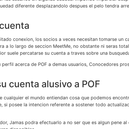
guedad diferente desplazandolo despues el pelo tendra arr
 cuenta
tado conexion, los socios a veces necesitan tomarse un ca
a a lo largo de seccion MeetMe, no obstante ni seras tota
rior suele percatarse su cuenta a traves sobre una busqueda
 perfil acerca de POF a demas usuarios, Conocedores prosi
 su cuenta alusivo a POF
e cualquier el mundo entiendan cosa que podemos encontr
 si posee la intencion referente a sostener todo actualiz
idor, Jamas podra efectuarlo a no ser que es algun pene al