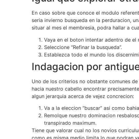
En caso sobre que conoce el modulo referente 
seri­a invierno busqueda en la perduracion, u
situar al mes el membresia, podra hallar a c
Vaya en el boton intentar adentro de el 
Seleccione “Refinar la busqueda”.
Establezca todo el mundo los discernimie
Indagacion por antigu
Uno de los criterios no obstante comunes de 
hacia nuestro cabello encontrar precisamente 
algun jerarquia acerca de vejez concrecion:
Va a la eleccion “buscar” asi como bahia
Remolque nuestro dominacion resbaloso 
transpirado maximum.
Tiene que valorar cual no los novios curricu
como es misma medio limita lo que podran ver