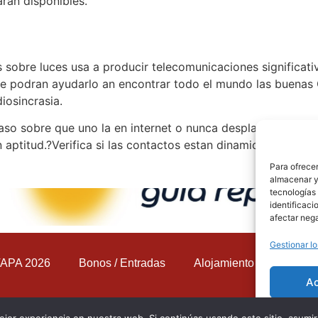
ran disponibles.
 sobre luces usa a producir telecomunicaciones significativ
podran ayudarlo an encontrar todo el mundo las buenas Co
diosincrasia.
o sobre que uno la en internet o nunca desplazandolo despr
n aptitud.?Verifica si las contactos estan dinamicos??Busca
Para ofrecer
almacenar y/
tecnologías
identificaci
afectar nega
Gestionar lo
APA 2026
Bonos / Entradas
Alojamiento
Contac
A