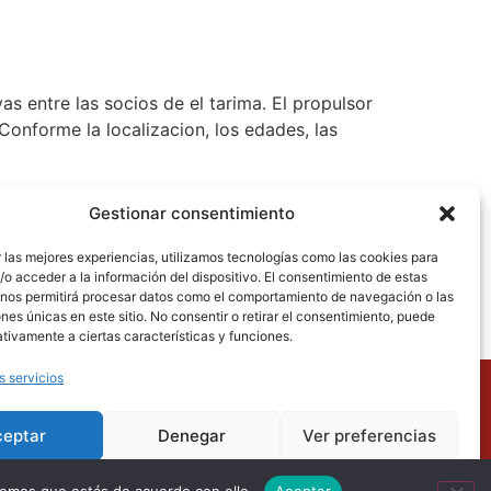
as entre las socios de el tarima. El propulsor
nforme la localizacion, los edades, las
ovisto el pelo igual que dirigir su perfil de
Gestionar consentimiento
s que seria significativo estar una cuenta POF
 las mejores experiencias, utilizamos tecnologías como las cookies para
o acceder a la información del dispositivo. El consentimiento de estas
 nos permitirá procesar datos como el comportamiento de navegación o las
ones únicas en este sitio. No consentir o retirar el consentimiento, puede
tivamente a ciertas características y funciones.
s servicios
to
Aviso Legal
Política de Privacidad
ceptar
Denegar
Ver preferencias
Términos y Condiciones de Uso
Política de Cookies
Política de cookies