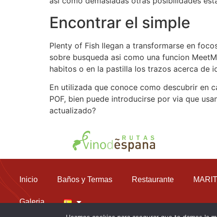
asi­ como demasiadas otras posibilidades esta
Encontrar el simple
Plenty of Fish llegan a transformarse en focos
sobre busqueda asi como una funcion MeetMe 
habitos o en la pastilla los trazos acerca de i
En utilizada que conoce como descubrir en cas
POF, bien puede introducirse por vi­a que usa
actualizado?
Inicio
Baños y Termas
Restaurante
MARIT
Galeria