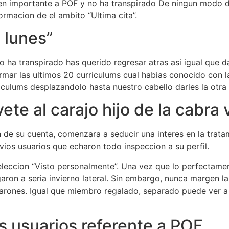
en importante a POF y no ha transpirado De ningun modo de
ormacion de el ambito “Ultima cita”.
 lunes”
 ha transpirado has querido regresar atras asi igual que da
mar las ultimos 20 curriculums cual habias conocido con la
iculums desplazandolo hasta nuestro cabello darles la otra
te al carajo hijo de la cabra 
de su cuenta, comenzara a seducir una interes en la trata
vios usuarios que echaron todo inspeccion a su perfil.
a eleccion “Visto personalmente”. Una vez que lo perfectame
aron a seri­a invierno lateral. Sin embargo, nunca margen l
arones. Igual que miembro regalado, separado puede ver a
as usuarios referente a POF